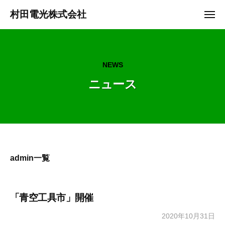
ュ
コ
ー
村田電光株式会社
メ
ン
ニ
電
ュ
テ
ー
材
ン
流
ツ
NEWS
通
へ
を
ニュース
ス
通
キ
じ
ッ
て
プ
明
る
い
admin一覧
家
庭
、
「青空工具市」開催
地
2020年10月31日
b
域