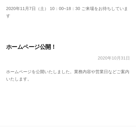
y
、
2020年11月7日（土） 10：00~18：30 ご来場をお待ちしていま
a
そ
す
d
し
m
て
i
社
n
会
ホームページ公開！
創
り
2020年10月31日
b
に
y
貢
ホームページを公開いたしました。業務内容や営業日などご案内
a
献
いたします。
d
し
m
ま
i
す
n